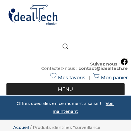
Suivez nous :
Contactez-nous :
contact@idealtech.re
Mes favoris
|
Mon panier
h
s
e
h
MENU
ar
o
t
p
Offres spéciales en ce moment à saisir !
Voir
ic
ic
maintenant
o
o
n
n
Accueil
/ Produits identifiés “surveillance