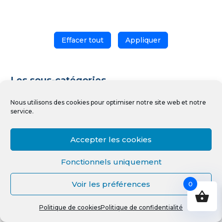
Effacer tout
Appliquer
Les sous-catégories
Clé USB
(7)
Nous utilisons des cookies pour optimiser notre site web et notre
service.
COMPOSANT PC
(47)
Accepter les cookies
DOMOTIQUE
(88)
Fonctionnels uniquement
Voir les préférences
0
ELECTROMENAGER
(96)
Politique de cookies
Politique de confidentialité
Energie
(108)