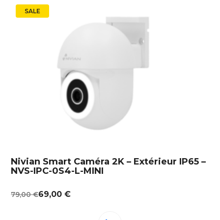
SALE
Nivian Smart Caméra 2K – Extérieur IP65 –
NVS-IPC-0S4-L-MINI
Le
Le
69,00
€
79,00
€
prix
prix
initial
actuel