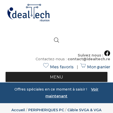
Suivez nous :
Contactez-nous :
contact@idealtech.re
Mes favoris
|
Mon panier
h
s
e
h
MENU
ar
o
t
p
Offres spéciales en ce moment à saisir !
Voir
ic
ic
maintenant
o
o
n
n
Accueil
/
PERIPHERIQUES PC
/
Câble SVGA & VGA