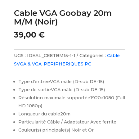
Cable VGA Goobay 20m
M/M (Noir)
39,00
€
UGS :
IDEAL_CE8TBM15-1-1
Catégories :
Câble
SVGA & VGA
,
PERIPHERIQUES PC
Type d’entrée
VGA mâle (D-sub DE-15)
Type de sortie
VGA mâle (D-sub DE-15)
Résolution maximale supportée
1920×1080 (Full
HD 1080p)
Longueur du cable
20m
Particularité Câble / Adaptateur
Avec ferrite
Couleur(s) principale(s)
Noir et Or