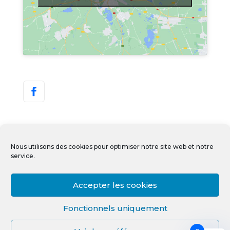
Nous utilisons des cookies pour optimiser notre site web et notre
service.
Accepter les cookies
Copyright © IDEALTECH 2022-2023 – Tous
Fonctionnels uniquement
droits réservés. Créé et hébergé par
Albione
Digital
.