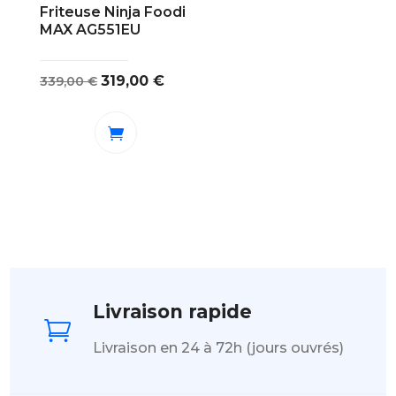
Friteuse Ninja Foodi
MAX AG551EU
Le
Le
319,00
€
339,00
€
prix
prix
initial
actuel
était :
est :
339,00 €.
319,00 €.
Livraison rapide

Livraison en 24 à 72h (jours ouvrés)