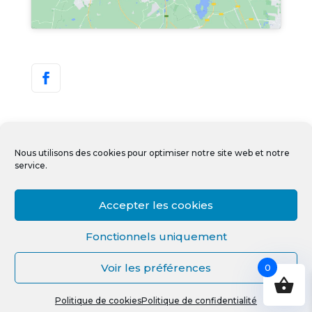
Nous utilisons des cookies pour optimiser notre site web et notre
service.
Accepter les cookies
Copyright © IDEALTECH 2022-2023 – Tous
Fonctionnels uniquement
droits réservés. Créé et hébergé par
Albione
Digital
.
Voir les préférences
0
Politique de cookies
Politique de confidentialité