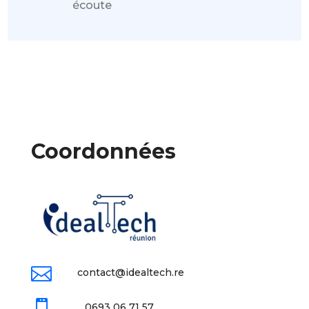
écoute
Coordonnées

contact@idealtech.re

0693 06 71 57