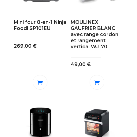
Mini four 8-en-1 Ninja
MOULINEX
Foodi SP101EU
GAUFRIER BLANC
avec range cordon
et rangement
269,00
€
vertical WJ170
49,00
€