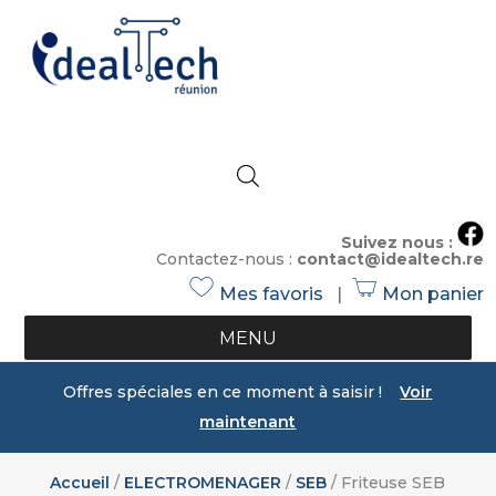
Suivez nous :
Contactez-nous :
contact@idealtech.re
Mes favoris
|
Mon panier
h
s
e
h
MENU
ar
o
t
p
Offres spéciales en ce moment à saisir !
Voir
ic
ic
maintenant
o
o
n
n
Accueil
/
ELECTROMENAGER
/
SEB
/ Friteuse SEB