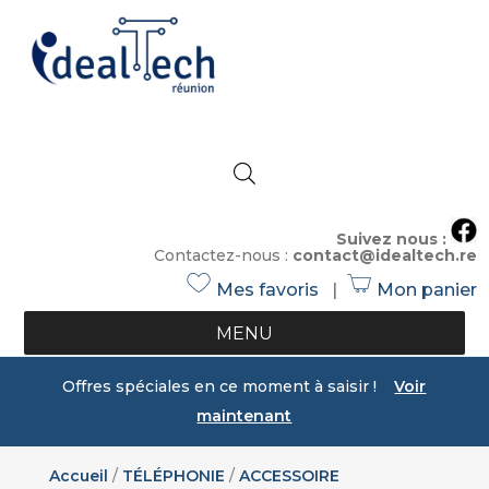
Suivez nous :
Contactez-nous :
contact@idealtech.re
Mes favoris
|
Mon panier
h
s
e
h
MENU
ar
o
t
p
Offres spéciales en ce moment à saisir !
Voir
ic
ic
maintenant
o
o
n
n
Accueil
/
TÉLÉPHONIE
/
ACCESSOIRE