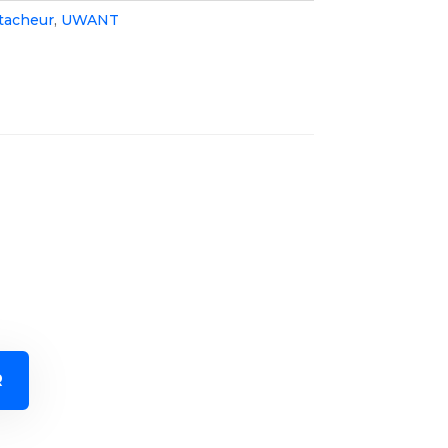
tacheur
,
UWANT
R