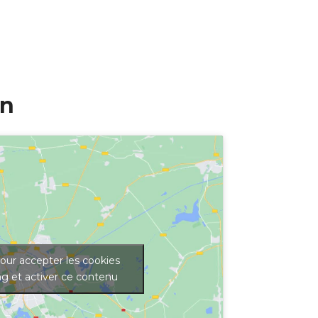
in
our accepter les cookies
g et activer ce contenu