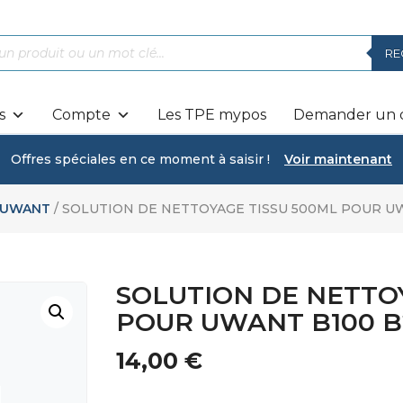
RE
s
Compte
Les TPE mypos
Demander un d
Offres spéciales en ce moment à saisir !
Voir maintenant
UWANT
/ SOLUTION DE NETTOYAGE TISSU 500ML POUR U
SOLUTION DE NETTO
POUR UWANT B100 B
14,00
€