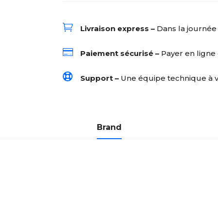
NETTOYAGE
TISSU

Livraison express –
Dans la journée
500ML
POUR

Paiement sécurisé –
Payer en ligne 
UWANT

B100
Support –
Une équipe technique à 
B200
Brand