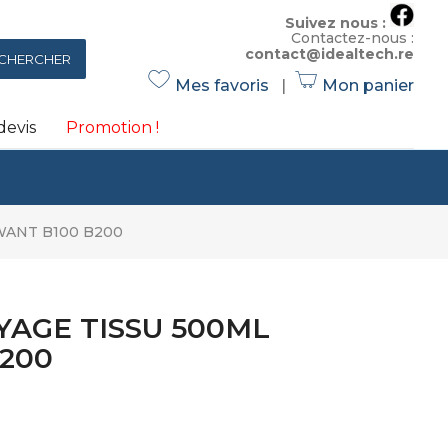
Suivez nous :
Contactez-nous :
contact@idealtech.re
CHERCHER
Mes favoris
|
Mon panier
h
s
e
h
evis
Promotion !
ar
o
t
p
ic
ic
o
o
WANT B100 B200
n
n
YAGE TISSU 500ML
200