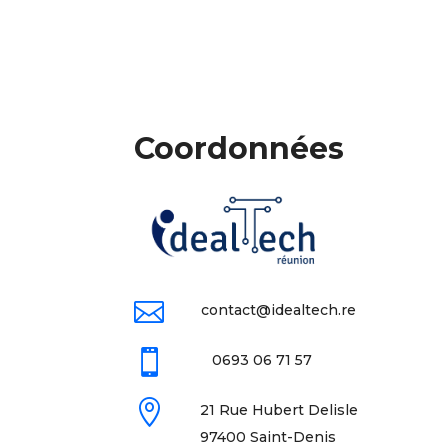
Coordonnées

contact@idealtech.re

0693 06 71 57

21 Rue Hubert Delisle
97400 Saint-Denis