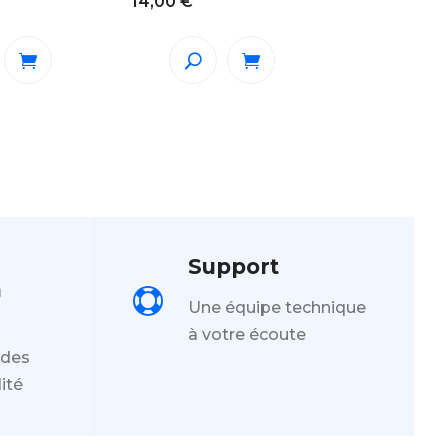
14,00
€
Support
n

Une équipe technique
à votre écoute
 des
ité