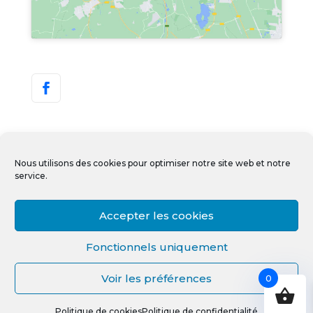
Nous utilisons des cookies pour optimiser notre site web et notre
service.
Accepter les cookies
Copyright © IDEALTECH 2022-2023 – Tous
Fonctionnels uniquement
droits réservés. Créé et hébergé par
Albione
Digital
.
Voir les préférences
0
Politique de cookies
Politique de confidentialité