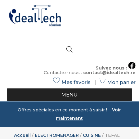
Suivez nous :
Contactez-nous :
contact@idealtech.re
Mes favoris
|
Mon panier
h
s
e
h
MENU
ar
o
t
p
Offres spéciales en ce moment à saisir !
Voir
ic
ic
maintenant
o
o
n
n
Accueil
/
ELECTROMENAGER
/
CUISINE
/ TEFAL