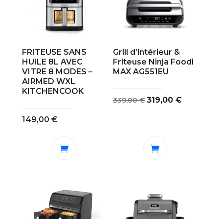
FRITEUSE SANS
Grill d’intérieur &
HUILE 8L AVEC
Friteuse Ninja Foodi
VITRE 8 MODES –
MAX AG551EU
AIRMED WXL
KITCHENCOOK
Le
Le
319,00
€
339,00
€
prix
prix
149,00
€
initial
actuel
était :
est :
339,00 €.
319,00 €.